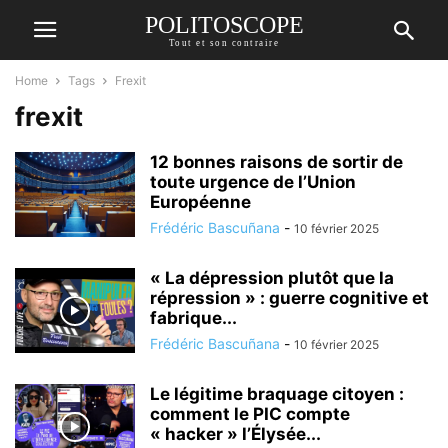
POLITOSCOPE
Tout et son contraire
Home
Tags
Frexit
frexit
12 bonnes raisons de sortir de
toute urgence de l’Union
Européenne
Frédéric Bascuñana
-
10 février 2025
« La dépression plutôt que la
répression » : guerre cognitive et
fabrique...
Frédéric Bascuñana
-
10 février 2025
Le légitime braquage citoyen :
comment le PIC compte
« hacker » l’Élysée...