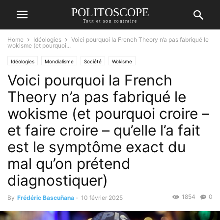
POLITOSCOPE
Tout et son contraire
Home
Idéologies
Voici pourquoi la French Theory n’a pas fabriqué le
wokisme (et pourquoi...
Idéologies
Mondialisme
Société
Wokisme
Voici pourquoi la French
Theory n’a pas fabriqué le
wokisme (et pourquoi croire –
et faire croire – qu’elle l’a fait
est le symptôme exact du
mal qu’on prétend
diagnostiquer)
1854
0
By
Frédéric Bascuñana
-
10 février 2025