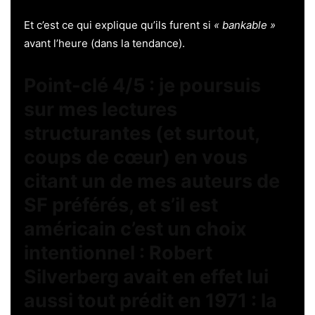
Et c’est ce qui explique qu’ils furent si
« bankable »
avant l’heure (dans la tendance).
Point-clé 4/5 : je poursuis
sur mes lectures
structurantes (et surtout,
coups de cœur) en vous
citant un de mes auteurs de
SF préférés, et s’il est
américain c’est un choix
intentionnel : Robert
Silverberg avait en effet lui
aussi tout prédit en 1971 : la