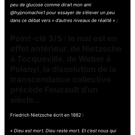
peu de glucose comme dirait mon ami
@hypnomachie1 pour essayer de s’élever un peu
dans ce débat vers « d’autres niveaux de réalité » :
Point-clé 3/5 : le mal est en
effet antérieur, de Nietzsche
à Tocqueville, de Weber à
Polanyi, la dissolution de la
transcendance collective
précède Foucault d’un
siècle…
Friedrich Nietzsche écrit en 1882 :
« Dieu est mort. Dieu reste mort. Et c’est nous qui