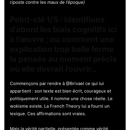
riposte contre les maux de l’époque)
Point-clé 1/5 : identifions
d’abord les biais cognitifs ici
à l’œuvre ; ou comment une
explication trop belle ferme
la pensée au moment précis
où elle devrait l’ouvrir…
Commençons par rendre à @Brivael ce qui lui
appartient : son texte est bien écrit, courageux et
politiquement utile. Il nomme une chose réelle. Le
wokisme existe. La French Theory lui a fourni un
lexique. Ces affirmations sont vraies.
Mais la vérité partielle, présentée comme vérité