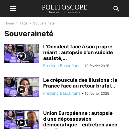
POLITOSCOPE
Tout et son contraire
Home
Tags
Souveraineté
Souveraineté
L’Occident face à son propre
néant : autopsie d’un suicide
assisté,...
Frédéric Bascuñana
-
10 février 2025
Le crépuscule des illusions : la
France face au retour brutal...
Frédéric Bascuñana
-
10 février 2025
Union Européenne : autopsie
d’une dépossession
démocratique – entretien avec