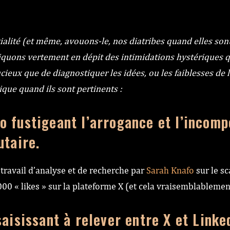
ité (et même, avouons-le, nos diatribes quand elles sont j
iquons vertement en dépit des intimidations hystériques q
eux que de diagnostiquer les idées, ou les faiblesses de 
lique quand ils sont pertinents :
o fustigeant l’arrogance et l’inco
utaire.
 travail d’analyse et de recherche par
Sarah Knafo
sur le s
000 « likes » sur la plateforme X (et cela vraisemblablemen
saisissant à relever entre X et Linke