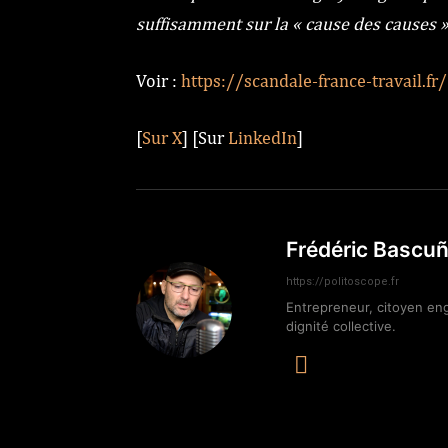
suffisamment sur la « cause des causes »,
Voir :
https://scandale-france-travail.fr/
[
Sur X
] [Sur
LinkedIn
]
Frédéric Bascu
https://politoscope.fr
Entrepreneur, citoyen en
dignité collective.
Copy URL
X
Telegra