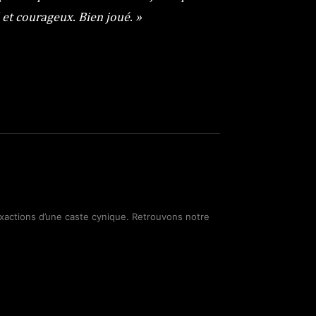
 et courageux. Bien joué. »
xactions d’une caste cynique. Retrouvons notre
ReddIt
Imprimer
E-mail