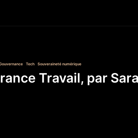
S
FRANCE
EUROPE
MONDE
SOCIÉTÉ
INGÉNI
Gouvernance
Tech
Souveraineté numérique
rance Travail, par Sar