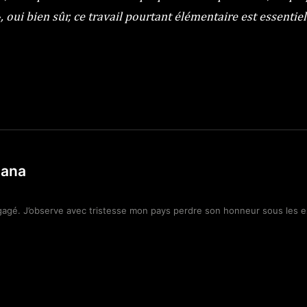
 oui bien sûr, ce travail pourtant élémentaire est essentiel
ñana
gagé. J’observe avec tristesse mon pays perdre son honneur sous les e
m
Facebook
WhatsApp
Linkedin