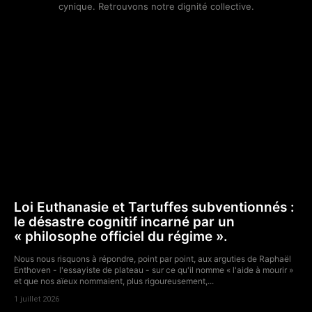
cynique. Retrouvons notre dignité collective.
Loi Euthanasie et Tartuffes subventionnés :
le désastre cognitif incarné par un
« philosophe officiel du régime ».
Nous nous risquons à répondre, point par point, aux arguties de Raphaël
Enthoven - l'essayiste de plateau - sur ce qu'il nomme « l'aide à mourir »
et que nos aïeux nommaient, plus rigoureusement,...
1 juillet 2026