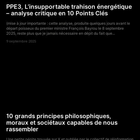
PPE3, L’insupportable trahison énergétique
– analyse critique en 10 Points Clés
(mise à jour importante : cette analyse, produite quelques jours avant le
départ poisseux du premier ministre François Bayrou le 8 septembre
2025, reste plus que je jamais nécessaire en dépit du fait que...
9 septembre 2025
10 grands principes philosophiques,
moraux et sociétaux capables de nous
rassembler
Une petite pépite trouvée sur X et publiée par le collectif de réinformation