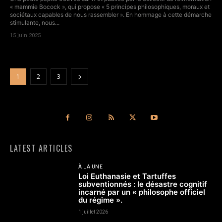
« mammie Bocock », qui propose « 5 principes philosophiques, moraux et
sociétaux capables de nous rassembler ». En hommage à cette démarche
stimulante, nous...
15 juin 2025
1
2
3
LATEST ARTICLES
À LA UNE
Loi Euthanasie et Tartuffes
subventionnés : le désastre cognitif
incarné par un « philosophe officiel
du régime ».
1 juillet 2026