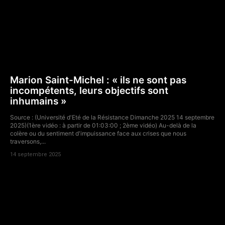
Marion Saint-Michel : « ils ne sont pas
incompétents, leurs objectifs sont
inhumains »
Source : (Université d'Eté de la Résistance Dimanche 2025 14 septembre
2025)(1ère vidéo : à partir de 01:03:00 ; 2ème vidéo) Au-delà de la
colère ou du sentiment d'impuissance face aux crises que nous
traversons,...
14 septembre 2025