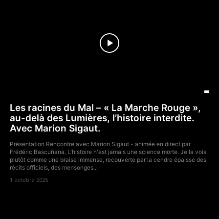
Les racines du Mal – « La Marche Rouge »,
au-delà des Lumières, l’histoire interdite.
Avec Marion Sigaut.
Présentation Rencontre avec Marion Sigaut - animée en direct par
Frédéric Bascuñana. L'histoire n'est jamais une science morte. Je la vois
plutôt comme une braise immense, recouverte par la cendre épaisse des
récits officiels, des mensonges...
1 octobre 2025