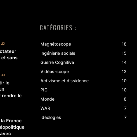
CATÉGORIES :
aux
Magnétoscope
18
ctateur
Ingénierie sociale
15
t et sans
Guerre Cognitive
14
Vidéos-scope
12
aux
Activisme et dissidence
10
ir le
un
PIC
10
rendre le
Monde
8
WAR
7
Idéologies
7
: la France
géopolitique
 avec