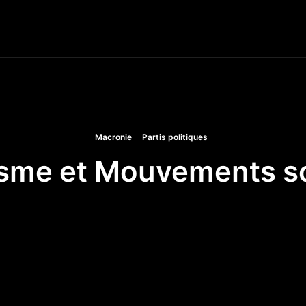
S
FRANCE
EUROPE
MONDE
SOCIÉTÉ
INGÉNI
Macronie
Partis politiques
isme et Mouvements s