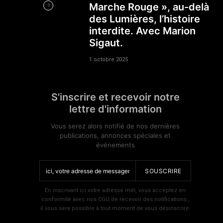
Marche Rouge », au-delà
des Lumières, l’histoire
interdite. Avec Marion
Sigaut.
1 octobre 2025
S'inscrire et recevoir notre
lettre d'information
Vous serez alors notifié de nos dernières
publications, annonces spéciales et
événements
SOUSCRIRE
En inscrivant ici votre adresse mél, vous acceptez en
conformité avec nos CGU de recevoir des notifications ;
il vous sera possible à tout moment de vous désinscrire.