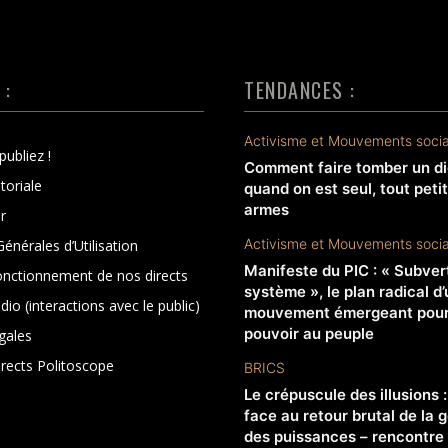
 :
TENDANCES :
Activisme et Mouvements soci
publiez !
Comment faire tomber un di
toriale
quand on est seul, tout peti
armes
r
Activisme et Mouvements soci
énérales d’Utilisation
Manifeste du PIC : « Subvert
onctionnement de nos directs
système », le plan radical d’
dio (interactions avec le public)
mouvement émergeant pour 
pouvoir au peuple
gales
irects Politoscope
BRICS
Le crépuscule des illusions 
face au retour brutal de la 
des puissances – rencontre