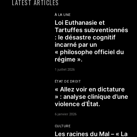
LATEST ARTICLES
À LA UNE
Loi Euthanasie et
Tartuffes subventionnés
: le désastre cognitif
incarné par un
« philosophe officiel du
régime ».
1 juillet 2026
ÉTAT DE DROIT
« Allez voir en dictature
» : analyse clinique d’une
violence d’État.
6 janvier 2026
CULTURE
Les racines du Mal – « La