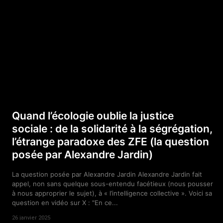
Quand l’écologie oublie la justice
sociale : de la solidarité à la ségrégation,
l’étrange paradoxe des ZFE (la question
posée par Alexandre Jardin)
La question posée par Alexandre Jardin Alexandre Jardin fait
appel, non sans quelque sous-entendu facétieux (nous pousser
à nous approprier le sujet), à « l’intelligence collective ». Voici sa
question en vidéo sur X : "En ce...
26 janvier 2025