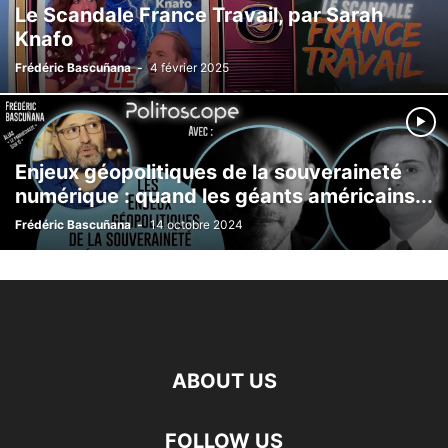
Le Scandale France Travail, par Sarah
Knafo
Frédéric Bascuñana
-
4 février 2025
Enjeux géopolitiques de la souveraineté
numérique : quand les géants américains...
Frédéric Bascuñana
-
14 octobre 2024
ABOUT US
FOLLOW US