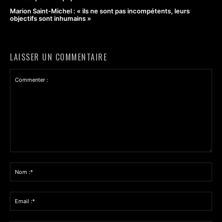
Marion Saint-Michel : « ils ne sont pas incompétents, leurs
objectifs sont inhumains »
LAISSER UN COMMENTAIRE
Commenter
:
No
:*
Ema
:*