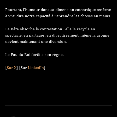
Pourtant, l’humour dans sa dimension cathartique assèche
à vrai dire notre capacité à reprendre les choses en mains.
La Bête absorbe la contestation : elle la recycle en
spectacle, en partages, en divertissement, même la grogne
devient maintenant une diversion.
Le Fou du Roi fortifie son règne.
[
Sur X
] [Sur
LinkedIn
]
Copy URL
X
Telegram
Faceb