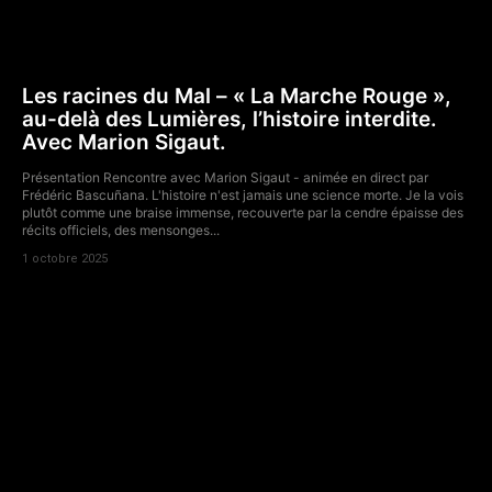
Les racines du Mal – « La Marche Rouge »,
au-delà des Lumières, l’histoire interdite.
Avec Marion Sigaut.
Présentation Rencontre avec Marion Sigaut - animée en direct par
Frédéric Bascuñana. L'histoire n'est jamais une science morte. Je la vois
plutôt comme une braise immense, recouverte par la cendre épaisse des
récits officiels, des mensonges...
1 octobre 2025