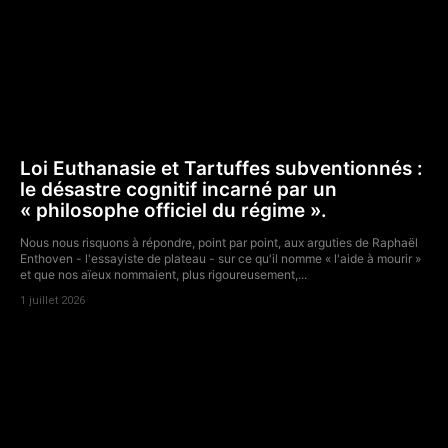
Loi Euthanasie et Tartuffes subventionnés :
le désastre cognitif incarné par un
« philosophe officiel du régime ».
Nous nous risquons à répondre, point par point, aux arguties de Raphaël
Enthoven - l'essayiste de plateau - sur ce qu'il nomme « l'aide à mourir »
et que nos aïeux nommaient, plus rigoureusement,...
1 juillet 2026