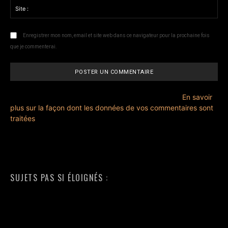
Sit
:
Enregistrer mon nom, email et site web dans ce navigateur pour la prochaine fois
que je commenterai.
Ce site utilise Akismet pour réduire les indésirables.
En savoir
plus sur la façon dont les données de vos commentaires sont
traitées
.
SUJETS PAS SI ÉLOIGNÉS :