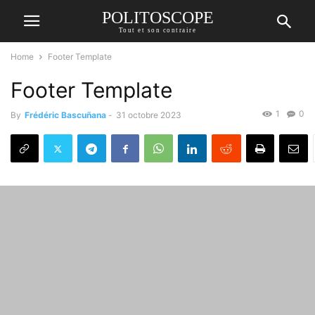
POLITOSCOPE
Tout et son contraire
Home
Footer Template
Footer Template
1
0
By
Frédéric Bascuñana
-
31 octobre 2023