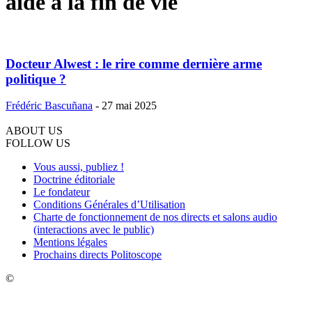
aide à la fin de vie
Docteur Alwest : le rire comme dernière arme
politique ?
Frédéric Bascuñana
-
27 mai 2025
ABOUT US
FOLLOW US
Vous aussi, publiez !
Doctrine éditoriale
Le fondateur
Conditions Générales d’Utilisation
Charte de fonctionnement de nos directs et salons audio
(interactions avec le public)
Mentions légales
Prochains directs Politoscope
©