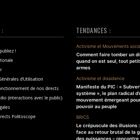
 :
TENDANCES :
Activisme et Mouvements soci
publiez !
Comment faire tomber un di
toriale
quand on est seul, tout peti
armes
r
Activisme et dissidence
énérales d’Utilisation
Manifeste du PIC : « Subvert
onctionnement de nos directs
système », le plan radical d’
dio (interactions avec le public)
mouvement émergeant pour 
pouvoir au peuple
gales
irects Politoscope
BRICS
Le crépuscule des illusions 
face au retour brutal de la 
des puissances – rencontre