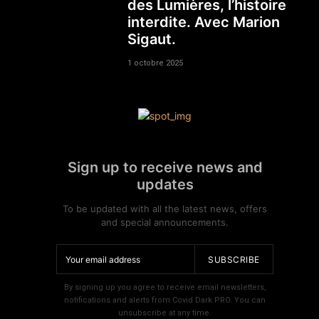
des Lumières, l’histoire
interdite. Avec Marion
Sigaut.
1 octobre 2025
Sign up to receive news and
updates
To be updated with all the latest news, offers
and special announcements.
SUBSCRIBE
By signing up you agree to receive email newsletters,
notifications and alerts from Covid Dark PRO. You can
unsubscribe at any time.