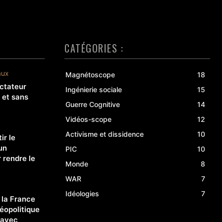
CATÉGORIES :
aux
Magnétoscope
18
ctateur
Ingénierie sociale
15
t et sans
Guerre Cognitive
14
Vidéos-scope
12
Activisme et dissidence
10
ir le
un
PIC
10
rendre le
Monde
8
WAR
7
Idéologies
7
: la France
géopolitique
 avec