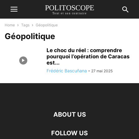
POLITOSCOPE
Tout et son contraire
Home
Tags
Géopolitique
Géopolitique
Le choc du réel : comprendre
pourquoi l’opération de Caracas
est...
Frédéric Bascuñana
-
27 mai 2025
ABOUT US
FOLLOW US