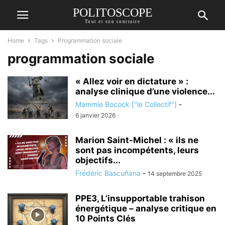
POLITOSCOPE
Tout et son contraire
Home
Tags
Programmation sociale
programmation sociale
« Allez voir en dictature » :
analyse clinique d’une violence...
Mammie Bocock ["le Collectif"]
-
6 janvier 2026
Marion Saint-Michel : « ils ne
sont pas incompétents, leurs
objectifs...
Frédéric Bascuñana
-
14 septembre 2025
PPE3, L’insupportable trahison
énergétique – analyse critique en
10 Points Clés