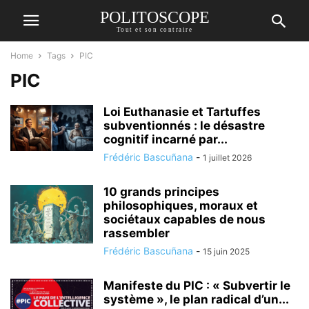
POLITOSCOPE
Tout et son contraire
Home
Tags
PIC
PIC
Loi Euthanasie et Tartuffes
subventionnés : le désastre
cognitif incarné par...
Frédéric Bascuñana
-
1 juillet 2026
10 grands principes
philosophiques, moraux et
sociétaux capables de nous
rassembler
Frédéric Bascuñana
-
15 juin 2025
Manifeste du PIC : « Subvertir le
système », le plan radical d’un...