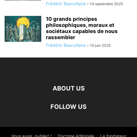
Frédéric Bascuñana
-
14 septembre 2025
10 grands principes
philosophiques, moraux et
sociétaux capables de nous
rassembler
Frédéric Bascuñana
-
15 juin 2025
ABOUT US
FOLLOW US
Vous aussi, publiez !
Doctrine éditoriale
Le fondateur