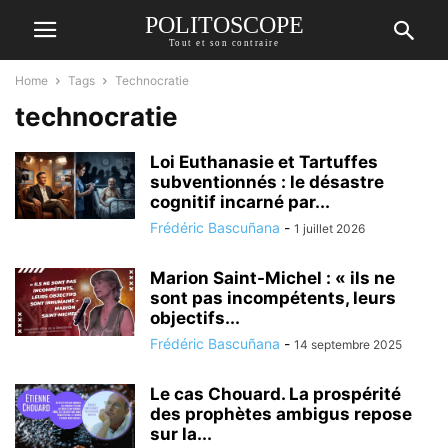
POLITOSCOPE
Tout et son contraire
Home
Tags
Technocratie
technocratie
Loi Euthanasie et Tartuffes
subventionnés : le désastre
cognitif incarné par...
Frédéric Bascuñana
-
1 juillet 2026
Marion Saint-Michel : « ils ne
sont pas incompétents, leurs
objectifs...
Frédéric Bascuñana
-
14 septembre 2025
Le cas Chouard. La prospérité
des prophètes ambigus repose
sur la...