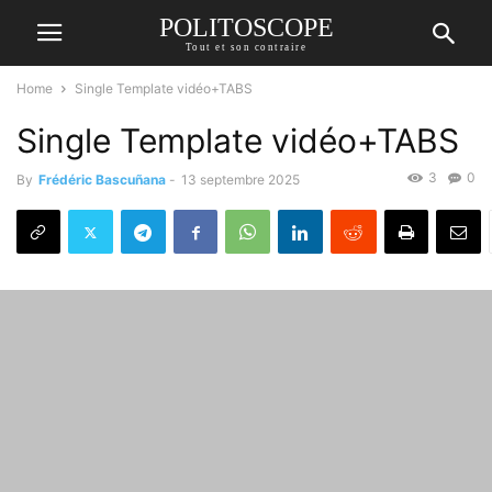
POLITOSCOPE
Tout et son contraire
Home
Single Template vidéo+TABS
Single Template vidéo+TABS
3
0
By
Frédéric Bascuñana
-
13 septembre 2025