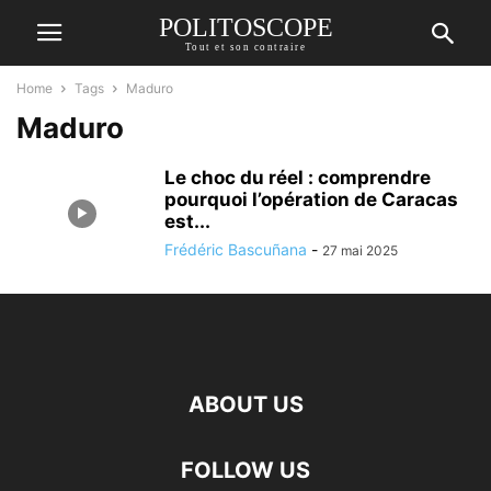
POLITOSCOPE
Tout et son contraire
Home
Tags
Maduro
Maduro
Le choc du réel : comprendre
pourquoi l’opération de Caracas
est...
Frédéric Bascuñana
-
27 mai 2025
ABOUT US
FOLLOW US